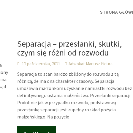
STRONA GŁÓW
Separacja – przesłanki, skutki,
czym się różni od rozwodu
12 października, 2021
Adwokat Mariusz Fidura
a
iony
Separacja to stan bardzo zbliżony do rozwodu z tą
Wina
różnicą, że ma ona charakter czasowy. Separacja
sąd
umożliwia małżonkom uzyskanie namiastki rozwodu bez
definitywnego ustania małżeństwa. Przesłanki separacji
Podobnie jak w przypadku rozwodu, podstawową
przesłanką separacji jest zupełny rozkład pożycia
małżeńskiego. Na pozycie