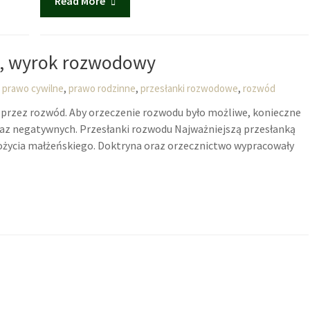
Read More
i, wyrok rozwodowy
,
,
,
prawo cywilne
prawo rodzinne
przesłanki rozwodowe
rozwód
przez rozwód. Aby orzeczenie rozwodu było możliwe, konieczne
raz negatywnych. Przesłanki rozwodu Najważniejszą przesłanką
 pożycia małżeńskiego. Doktryna oraz orzecznictwo wypracowały