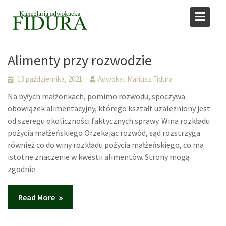
Skip
to
Blog
content
Home
Blog
Alimenty przy rozwodzie
13 października, 2021
Adwokat Mariusz Fidura
Na byłych małżonkach, pomimo rozwodu, spoczywa
obowiązek alimentacyjny, którego kształt uzależniony jest
od szeregu okoliczności faktycznych sprawy. Wina rozkładu
pożycia małżeńskiego Orzekając rozwód, sąd rozstrzyga
również co do winy rozkładu pożycia małżeńskiego, co ma
istotne znaczenie w kwestii alimentów. Strony mogą
zgodnie
Read More