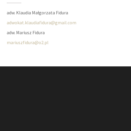
adw. Klaudia Małgorzata Fidura
adwokat.klaudiafidura@gmail.com
adw. Mariusz Fidura
mariuszfidura@o2.pl