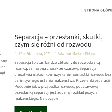
STRONA GŁÓW
Separacja – przesłanki, skutki,
czym się różni od rozwodu
12 października, 2021
Adwokat Mariusz Fidura
a
iony
Separacja to stan bardzo zbliżony do rozwodu z tą
Wina
różnicą, że ma ona charakter czasowy. Separacja
sąd
umożliwia małżonkom uzyskanie namiastki rozwodu bez
definitywnego ustania małżeństwa. Przesłanki separacji
Podobnie jak w przypadku rozwodu, podstawową
przesłanką separacji jest zupełny rozkład pożycia
małżeńskiego. Na pozycie