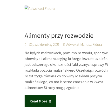
Skip
to
content
Alimenty przy rozwodzie
13 października, 2021
Adwokat Mariusz Fidura
Na byłych małżonkach, pomimo rozwodu, spoczyw
obowiązek alimentacyjny, którego kształt uzależn
jest od szeregu okoliczności faktycznych sprawy. 
rozkładu pożycia małżeńskiego Orzekając rozwód, 
rozstrzyga również co do winy rozkładu pożycia
małżeńskiego, co ma istotne znaczenie w kwestii
alimentów. Strony mogą zgodnie
Read More