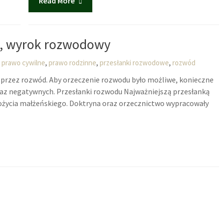
Read More
i, wyrok rozwodowy
,
,
,
prawo cywilne
prawo rodzinne
przesłanki rozwodowe
rozwód
przez rozwód. Aby orzeczenie rozwodu było możliwe, konieczne
raz negatywnych. Przesłanki rozwodu Najważniejszą przesłanką
 pożycia małżeńskiego. Doktryna oraz orzecznictwo wypracowały